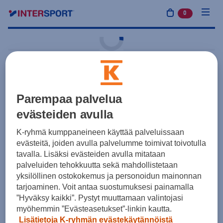
0
tuotetta osto
Harjoitus ja treeni
adidas
Tiro 23 League
Parempaa palvelua
Beanie
evästeiden avulla
23,50 €
Musta
K-ryhmä kumppaneineen käyttää palveluissaan
evästeitä, joiden avulla palvelumme toimivat toivotulla
Yksilötilaus
Joukkuetilaus
tavalla. Lisäksi evästeiden avulla mitataan
palveluiden tehokkuutta sekä mahdollistetaan
yksilöllinen ostokokemus ja personoidun mainonnan
Koot
tarjoaminen. Voit antaa suostumuksesi painamalla
”Hyväksy kaikki”. Pystyt muuttamaan valintojasi
myöhemmin ”Evästeasetukset”-linkin kautta.
Lisätietoja K-ryhmän evästekäytännöistä