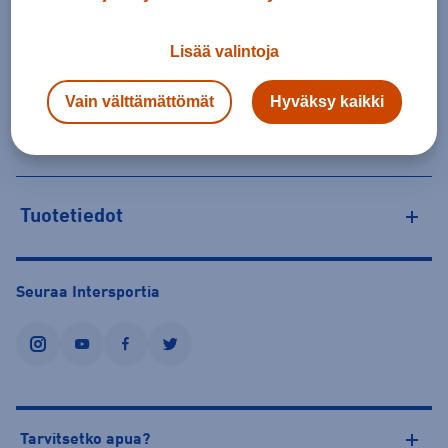
23,50 €
Valitse ensin koko
Lisää valintoja
Tilaus- ja toimituskulut
Vain välttämättömät
Hyväksy kaikki
Personoitujen tuotteiden vaihto ja palautus
Tuotetiedot
Seuraa Intersportia
instagram
youtube
facebook
twitter
Tarvitsetko apua?