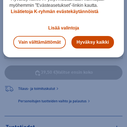
Koot
myöhemmin ”Evästeasetukset”-linkin kautta.
Lisätietoja K-ryhmän evästekäytännöistä
Lisää valintoja
Vapaaehtoiset painatukset
Pieni pelinumero (+ 3,00 €)
Vain välttämättömät
Hyväksy kaikki
39,50 €
Valitse ensin koko
Tilaus- ja toimituskulut
Personoitujen tuotteiden vaihto ja palautus