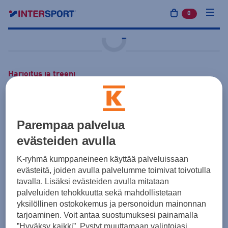
0
tuotetta osto
Harjoitus ja treeni
adidas
Entrada26 Training
Top M
Parempaa palvelua
39,50 €
Kirkkaansininen
evästeiden avulla
Hinta sisältää painatukset:
K-ryhmä kumppaneineen käyttää palveluissaan
Seuralogo
3,50 €
ARVO
evästeitä, joiden avulla palvelumme toimivat toivotulla
tavalla. Lisäksi evästeiden avulla mitataan
Tuotteen hinta ennen painatuksia 36,00 €
palveluiden tehokkuutta sekä mahdollistetaan
yksilöllinen ostokokemus ja personoidun mainonnan
Yksilötilaus
Joukkuetilaus
tarjoaminen. Voit antaa suostumuksesi painamalla
”Hyväksy kaikki”. Pystyt muuttamaan valintojasi