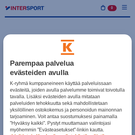
0
tuotetta osto
Parempaa palvelua
evästeiden avulla
K-ryhmä kumppaneineen käyttää palveluissaan
evästeitä, joiden avulla palvelumme toimivat toivotulla
tavalla. Lisäksi evästeiden avulla mitataan
palveluiden tehokkuutta sekä mahdollistetaan
yksilöllinen ostokokemus ja personoidun mainonnan
tarjoaminen. Voit antaa suostumuksesi painamalla
”Hyväksy kaikki”. Pystyt muuttamaan valintojasi
myöhemmin ”Evästeasetukset”-linkin kautta.