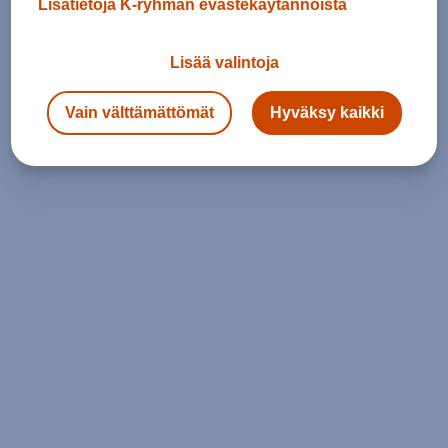
Lisätietoja K-ryhmän evästekäytännöistä
Lisää valintoja
Vain välttämättömät
Hyväksy kaikki