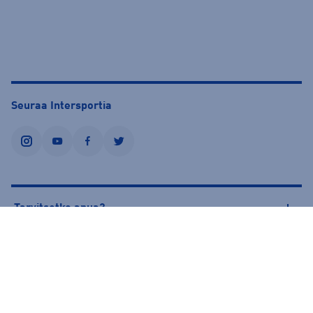
Seuraa Intersportia
instagram
youtube
facebook
twitter
Tarvitsetko apua?
Tietoa Intersportista
© Intersport Finland 2026