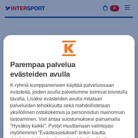
0
tuotetta osto
Parempaa palvelua
evästeiden avulla
K-ryhmä kumppaneineen käyttää palveluissaan
evästeitä, joiden avulla palvelumme toimivat toivotulla
tavalla. Lisäksi evästeiden avulla mitataan
palveluiden tehokkuutta sekä mahdollistetaan
yksilöllinen ostokokemus ja personoidun mainonnan
tarjoaminen. Voit antaa suostumuksesi painamalla
”Hyväksy kaikki”. Pystyt muuttamaan valintojasi
myöhemmin ”Evästeasetukset”-linkin kautta.