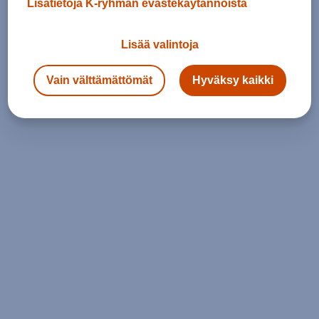
Lisätietoja K-ryhmän evästekäytännöistä
Lisää valintoja
Vain välttämättömät
Hyväksy kaikki