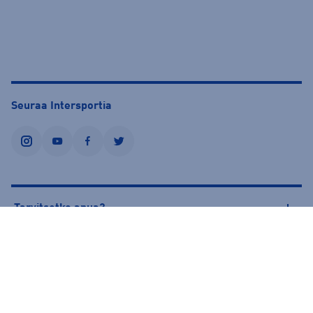
Seuraa Intersportia
instagram
youtube
facebook
twitter
Tarvitsetko apua?
Tietoa Intersportista
© Intersport Finland 2026