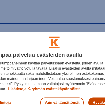
paa palvelua evästeiden avulla
kumppaneineen käyttää palveluissaan evästeitä, joiden avulla
e toimivat toivotulla tavalla. Lisäksi evästeiden avulla mitataa
den tehokkuutta sekä mahdollistetaan yksilöllinen ostokokemus 
dun mainonnan tarjoaminen. Voit antaa suostumuksesi painama
 kaikki”. Pystyt muuttamaan valintojasi myöhemmin ”Evästeaset
utta.
Lisätietoja K-ryhmän evästekäytännöistä
lintoja
Vain välttämättömät
Hyväks