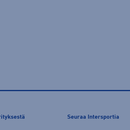
rityksestä
Seuraa Intersportia