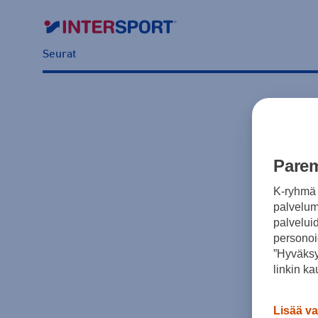
Seurat
Parem
K-ryhmä 
palvelumm
palvelui
personoi
”Hyväksy
linkin ka
Lisää va