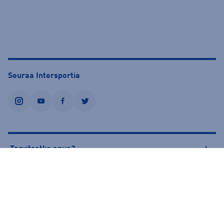
Seuraa Intersportia
instagram
youtube
facebook
twitter
Tarvitsetko apua?
Tietoa Intersportista
© Intersport Finland 2026