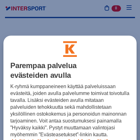
0
tuotetta osto
Parempaa palvelua
evästeiden avulla
K-ryhmä kumppaneineen käyttää palveluissaan
evästeitä, joiden avulla palvelumme toimivat toivotulla
tavalla. Lisäksi evästeiden avulla mitataan
palveluiden tehokkuutta sekä mahdollistetaan
yksilöllinen ostokokemus ja personoidun mainonnan
tarjoaminen. Voit antaa suostumuksesi painamalla
”Hyväksy kaikki”. Pystyt muuttamaan valintojasi
myöhemmin ”Evästeasetukset”-linkin kautta.