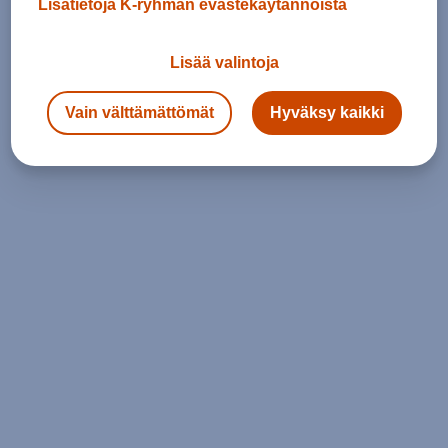
Lisätietoja K-ryhmän evästekäytännöistä
Lisää valintoja
Vain välttämättömät
Hyväksy kaikki