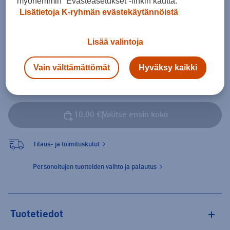
myöhemmin ”Evästeasetukset”-linkin kautta.
Lisätietoja K-ryhmän evästekäytännöistä
Lisää valintoja
Vapaaehtoiset painatukset
Pieni pelinumero (+ 3,00 €)
Vain välttämättömät
Hyväksy kaikki
10,00 €
Valitse ensin koko
Tilaus- ja toimituskulut
Personoitujen tuotteiden vaihto ja palautus
Tuotetiedot