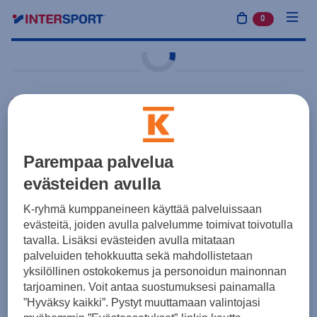
0
tuotetta osto
Harjoitus ja treeni
Intersport
Puijo Panta
10,00 €
Sininen
Parempaa palvelua
evästeiden avulla
Hinta sisältää painatukset:
Seuralogo
3,50 €
ARVO
K-ryhmä kumppaneineen käyttää palveluissaan
evästeitä, joiden avulla palvelumme toimivat toivotulla
Tuotteen hinta ennen painatuksia 6,50 €
tavalla. Lisäksi evästeiden avulla mitataan
palveluiden tehokkuutta sekä mahdollistetaan
Yksilötilaus
Joukkuetilaus
yksilöllinen ostokokemus ja personoidun mainonnan
tarjoaminen. Voit antaa suostumuksesi painamalla
”Hyväksy kaikki”. Pystyt muuttamaan valintojasi
Koot