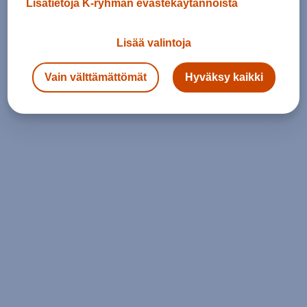
Lisätietoja K-ryhmän evästekäytännöistä
Lisää valintoja
Vain välttämättömät
Hyväksy kaikki