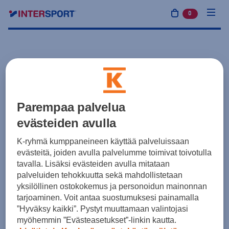
0
tuotetta osto
Parempaa palvelua
evästeiden avulla
K-ryhmä kumppaneineen käyttää palveluissaan
evästeitä, joiden avulla palvelumme toimivat toivotulla
tavalla. Lisäksi evästeiden avulla mitataan
palveluiden tehokkuutta sekä mahdollistetaan
yksilöllinen ostokokemus ja personoidun mainonnan
tarjoaminen. Voit antaa suostumuksesi painamalla
”Hyväksy kaikki”. Pystyt muuttamaan valintojasi
myöhemmin ”Evästeasetukset”-linkin kautta.