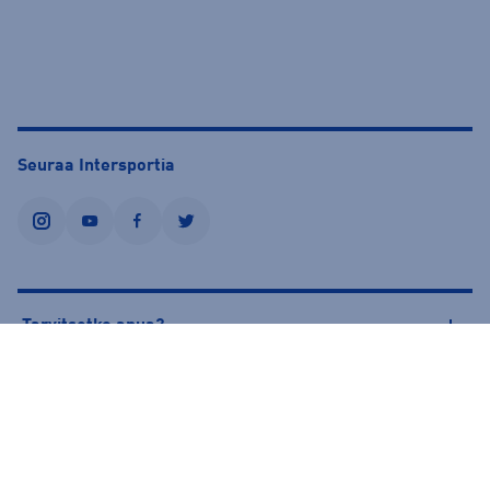
Seuraa Intersportia
instagram
youtube
facebook
twitter
Tarvitsetko apua?
Tietoa Intersportista
© Intersport Finland 2026