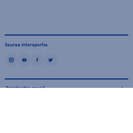
Seuraa Intersportia
instagram
youtube
facebook
twitter
Tarvitsetko apua?
Tietoa Intersportista
© Intersport Finland 2026