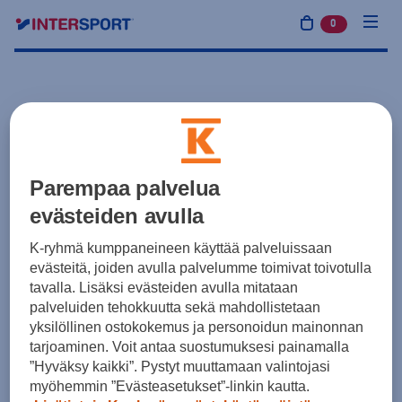
0
tuotetta osto
Parempaa palvelua
evästeiden avulla
K-ryhmä kumppaneineen käyttää palveluissaan
evästeitä, joiden avulla palvelumme toimivat toivotulla
tavalla. Lisäksi evästeiden avulla mitataan
palveluiden tehokkuutta sekä mahdollistetaan
yksilöllinen ostokokemus ja personoidun mainonnan
tarjoaminen. Voit antaa suostumuksesi painamalla
”Hyväksy kaikki”. Pystyt muuttamaan valintojasi
myöhemmin ”Evästeasetukset”-linkin kautta.