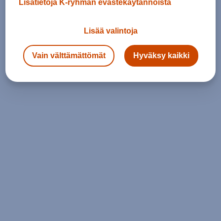
Lisätietoja K-ryhmän evästekäytännöistä
Lisää valintoja
Vain välttämättömät
Hyväksy kaikki