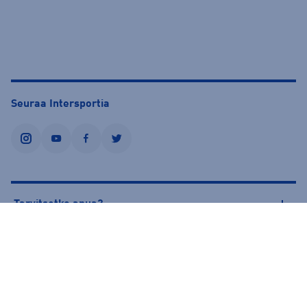
Seuraa Intersportia
instagram
youtube
facebook
twitter
Tarvitsetko apua?
Tietoa Intersportista
© Intersport Finland 2026