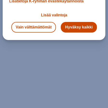
Lisätietoja K-ryhmän evästekäytännöistä
Lisää valintoja
Vain välttämättömät
Hyväksy kaikki