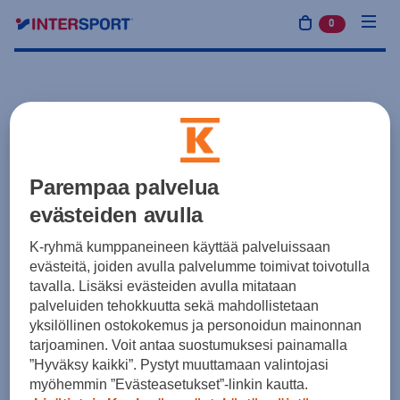
0
tuotetta osto
Parempaa palvelua
evästeiden avulla
K-ryhmä kumppaneineen käyttää palveluissaan
evästeitä, joiden avulla palvelumme toimivat toivotulla
tavalla. Lisäksi evästeiden avulla mitataan
palveluiden tehokkuutta sekä mahdollistetaan
yksilöllinen ostokokemus ja personoidun mainonnan
tarjoaminen. Voit antaa suostumuksesi painamalla
”Hyväksy kaikki”. Pystyt muuttamaan valintojasi
myöhemmin ”Evästeasetukset”-linkin kautta.