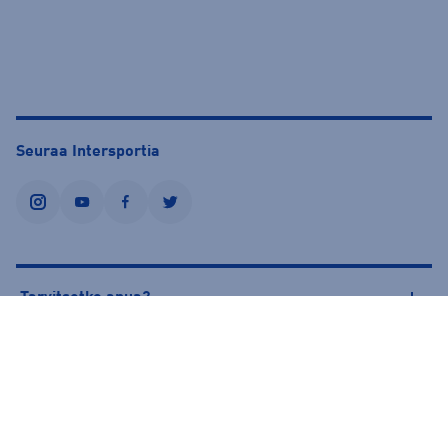
Seuraa Intersportia
instagram
youtube
facebook
twitter
Tarvitsetko apua?
Tietoa Intersportista
© Intersport Finland 2026