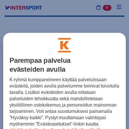
0
tuotetta osto
Parempaa palvelua
evästeiden avulla
K-ryhmä kumppaneineen käyttää palveluissaan
evästeitä, joiden avulla palvelumme toimivat toivotulla
tavalla. Lisäksi evästeiden avulla mitataan
palveluiden tehokkuutta sekä mahdollistetaan
yksilöllinen ostokokemus ja personoidun mainonnan
tarjoaminen. Voit antaa suostumuksesi painamalla
”Hyväksy kaikki”. Pystyt muuttamaan valintojasi
myöhemmin ”Evästeasetukset”-linkin kautta.