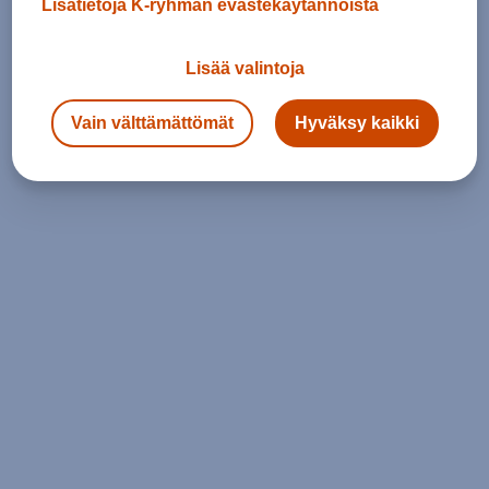
Lisätietoja K-ryhmän evästekäytännöistä
Lisää valintoja
Vain välttämättömät
Hyväksy kaikki