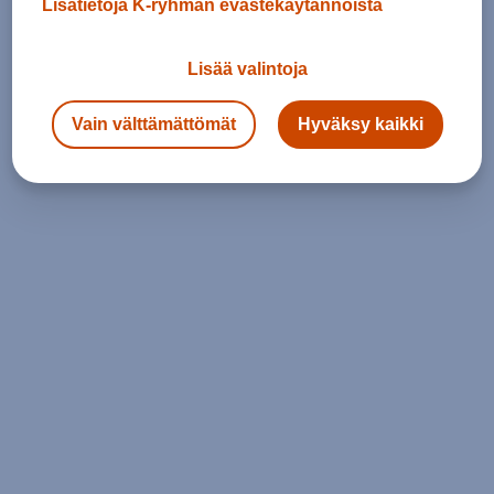
Lisätietoja K-ryhmän evästekäytännöistä
Lisää valintoja
Vain välttämättömät
Hyväksy kaikki