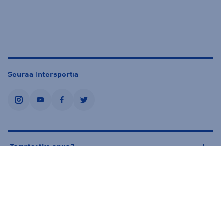
Seuraa Intersportia
instagram
youtube
facebook
twitter
Tarvitsetko apua?
Tietoa Intersportista
© Intersport Finland 2026