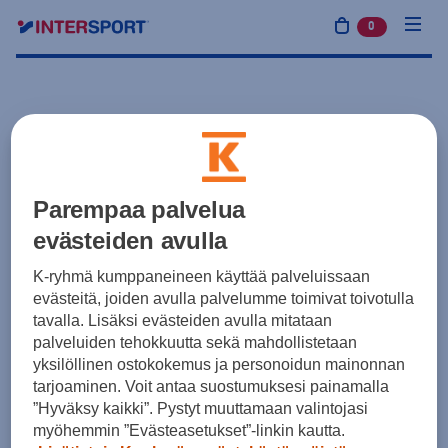
0
tuotetta osto
Parempaa palvelua
evästeiden avulla
K-ryhmä kumppaneineen käyttää palveluissaan
evästeitä, joiden avulla palvelumme toimivat toivotulla
tavalla. Lisäksi evästeiden avulla mitataan
palveluiden tehokkuutta sekä mahdollistetaan
yksilöllinen ostokokemus ja personoidun mainonnan
tarjoaminen. Voit antaa suostumuksesi painamalla
”Hyväksy kaikki”. Pystyt muuttamaan valintojasi
myöhemmin ”Evästeasetukset”-linkin kautta.