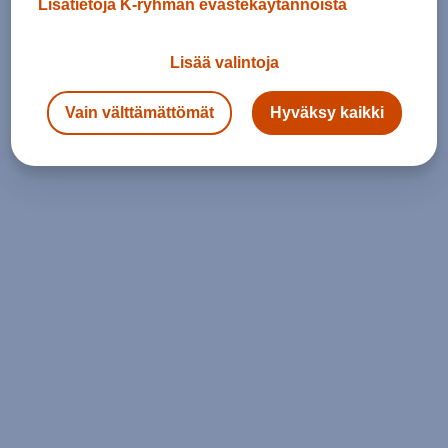
Lisätietoja K-ryhmän evästekäytännöistä
Lisää valintoja
Vain välttämättömät
Hyväksy kaikki