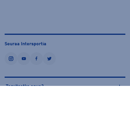
Seuraa Intersportia
instagram
youtube
facebook
twitter
Tarvitsetko apua?
Tietoa Intersportista
© Intersport Finland 2026