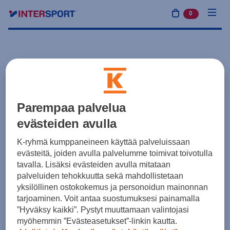
0
tuotetta osto
Parempaa palvelua
evästeiden avulla
K-ryhmä kumppaneineen käyttää palveluissaan
evästeitä, joiden avulla palvelumme toimivat toivotulla
tavalla. Lisäksi evästeiden avulla mitataan
palveluiden tehokkuutta sekä mahdollistetaan
yksilöllinen ostokokemus ja personoidun mainonnan
tarjoaminen. Voit antaa suostumuksesi painamalla
”Hyväksy kaikki”. Pystyt muuttamaan valintojasi
myöhemmin ”Evästeasetukset”-linkin kautta.