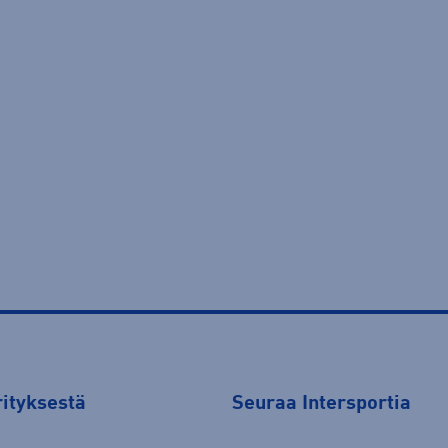
rityksestä
Seuraa Intersportia