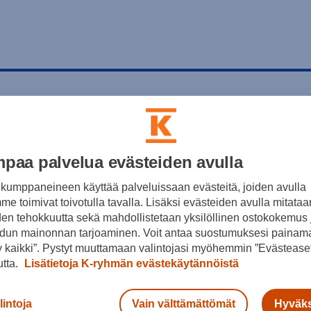
paa palvelua evästeiden avulla
kumppaneineen käyttää palveluissaan evästeitä, joiden avulla
e toimivat toivotulla tavalla. Lisäksi evästeiden avulla mitataa
den tehokkuutta sekä mahdollistetaan yksilöllinen ostokokemus 
dun mainonnan tarjoaminen. Voit antaa suostumuksesi painama
 kaikki”. Pystyt muuttamaan valintojasi myöhemmin ”Evästeaset
utta.
Lisätietoja K-ryhmän evästekäytännöistä
lintoja
Vain välttämättömät
Hyväks