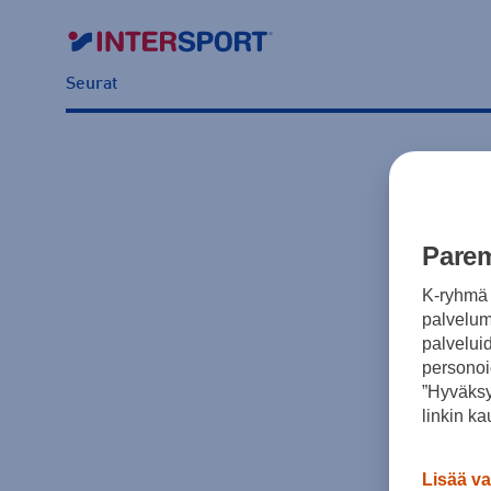
Seurat
Parem
K-ryhmä 
palvelumm
palvelui
personoi
”Hyväksy
linkin ka
Lisää va