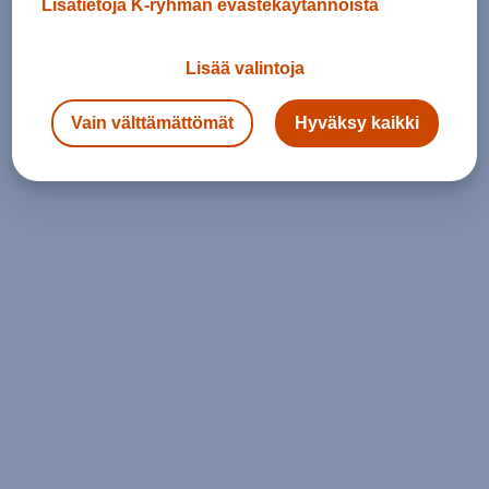
Lisätietoja K-ryhmän evästekäytännöistä
Lisää valintoja
Vain välttämättömät
Hyväksy kaikki