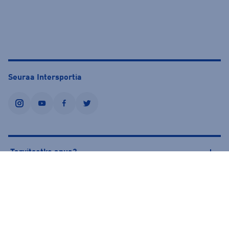
Seuraa Intersportia
instagram
youtube
facebook
twitter
Tarvitsetko apua?
Tietoa Intersportista
© Intersport Finland 2026