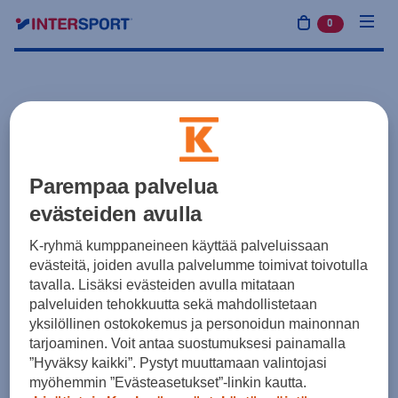
0
tuotetta osto
Parempaa palvelua
evästeiden avulla
K-ryhmä kumppaneineen käyttää palveluissaan
evästeitä, joiden avulla palvelumme toimivat toivotulla
tavalla. Lisäksi evästeiden avulla mitataan
palveluiden tehokkuutta sekä mahdollistetaan
yksilöllinen ostokokemus ja personoidun mainonnan
tarjoaminen. Voit antaa suostumuksesi painamalla
”Hyväksy kaikki”. Pystyt muuttamaan valintojasi
myöhemmin ”Evästeasetukset”-linkin kautta.