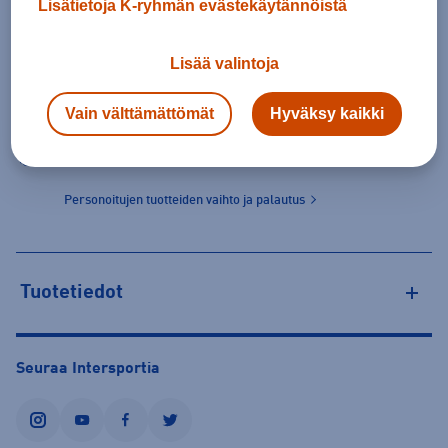
Lisätietoja K-ryhmän evästekäytännöistä
Lisää valintoja
46,50 €
Valitse ensin koko
Vain välttämättömät
Hyväksy kaikki
Tilaus- ja toimituskulut
Personoitujen tuotteiden vaihto ja palautus
Tuotetiedot
Seuraa Intersportia
instagram
youtube
facebook
twitter