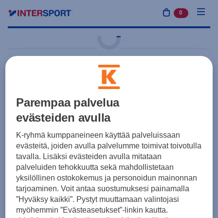
0
tuotetta osto
Harjoitus ja treeni
adidas
Tiro Du L Bc
Parempaa palvelua
46,50 €
Musta
evästeiden avulla
Hinta sisältää painatukset:
K-ryhmä kumppaneineen käyttää palveluissaan
Seuralogo
3,50 €
ARVO
evästeitä, joiden avulla palvelumme toimivat toivotulla
tavalla. Lisäksi evästeiden avulla mitataan
Tuotteen hinta ennen painatuksia 43,00 €
palveluiden tehokkuutta sekä mahdollistetaan
yksilöllinen ostokokemus ja personoidun mainonnan
Yksilötilaus
Joukkuetilaus
tarjoaminen. Voit antaa suostumuksesi painamalla
”Hyväksy kaikki”. Pystyt muuttamaan valintojasi
Koot
myöhemmin ”Evästeasetukset”-linkin kautta.