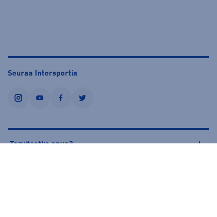
Seuraa Intersportia
instagram
youtube
facebook
twitter
Tarvitsetko apua?
Tietoa Intersportista
© Intersport Finland 2026