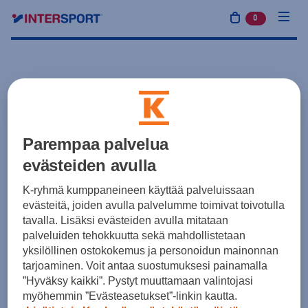
0
tuotetta osto
Parempaa palvelua
evästeiden avulla
K-ryhmä kumppaneineen käyttää palveluissaan
evästeitä, joiden avulla palvelumme toimivat toivotulla
tavalla. Lisäksi evästeiden avulla mitataan
palveluiden tehokkuutta sekä mahdollistetaan
yksilöllinen ostokokemus ja personoidun mainonnan
tarjoaminen. Voit antaa suostumuksesi painamalla
”Hyväksy kaikki”. Pystyt muuttamaan valintojasi
myöhemmin ”Evästeasetukset”-linkin kautta.