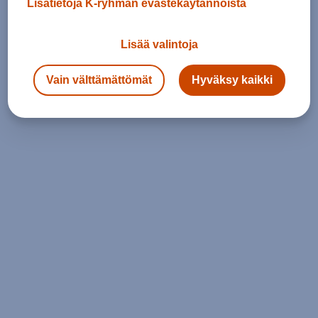
Lisätietoja K-ryhmän evästekäytännöistä
Lisää valintoja
Vain välttämättömät
Hyväksy kaikki