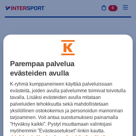
0
tuotetta osto
Parempaa palvelua
evästeiden avulla
K-ryhmä kumppaneineen käyttää palveluissaan
evästeitä, joiden avulla palvelumme toimivat toivotulla
tavalla. Lisäksi evästeiden avulla mitataan
palveluiden tehokkuutta sekä mahdollistetaan
yksilöllinen ostokokemus ja personoidun mainonnan
tarjoaminen. Voit antaa suostumuksesi painamalla
”Hyväksy kaikki”. Pystyt muuttamaan valintojasi
myöhemmin ”Evästeasetukset”-linkin kautta.