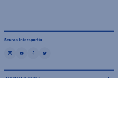
Seuraa Intersportia
instagram
youtube
facebook
twitter
Tarvitsetko apua?
Tietoa Intersportista
© Intersport Finland 2026