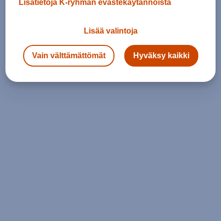
Lisätietoja K-ryhmän evästekäytännöistä
Lisää valintoja
Vain välttämättömät
Hyväksy kaikki