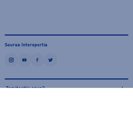
Seuraa Intersportia
instagram
youtube
facebook
twitter
Tarvitsetko apua?
Tietoa Intersportista
© Intersport Finland 2026