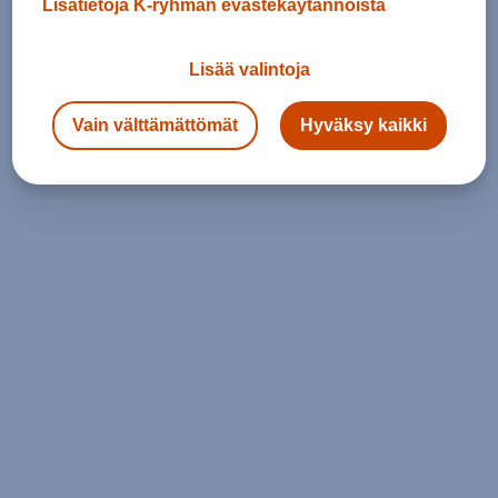
Lisätietoja K-ryhmän evästekäytännöistä
Lisää valintoja
Vain välttämättömät
Hyväksy kaikki