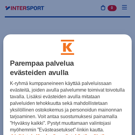
0
tuotetta osto
Parempaa palvelua
evästeiden avulla
K-ryhmä kumppaneineen käyttää palveluissaan
evästeitä, joiden avulla palvelumme toimivat toivotulla
tavalla. Lisäksi evästeiden avulla mitataan
palveluiden tehokkuutta sekä mahdollistetaan
yksilöllinen ostokokemus ja personoidun mainonnan
tarjoaminen. Voit antaa suostumuksesi painamalla
”Hyväksy kaikki”. Pystyt muuttamaan valintojasi
myöhemmin ”Evästeasetukset”-linkin kautta.