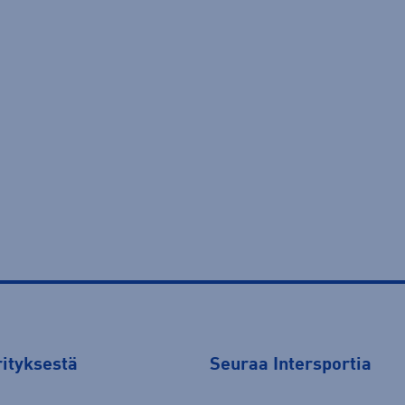
rityksestä
Seuraa Intersportia