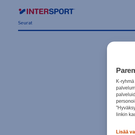
Seurat
Parem
K-ryhmä 
palvelumm
palvelui
personoi
”Hyväksy
linkin ka
Lisää va