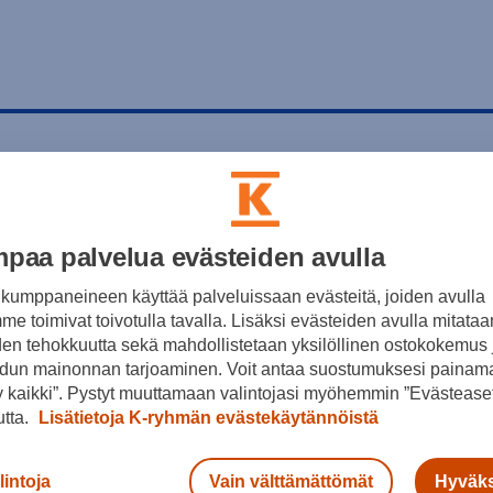
paa palvelua evästeiden avulla
kumppaneineen käyttää palveluissaan evästeitä, joiden avulla
e toimivat toivotulla tavalla. Lisäksi evästeiden avulla mitataa
den tehokkuutta sekä mahdollistetaan yksilöllinen ostokokemus 
dun mainonnan tarjoaminen. Voit antaa suostumuksesi painama
 kaikki”. Pystyt muuttamaan valintojasi myöhemmin ”Evästeaset
utta.
Lisätietoja K-ryhmän evästekäytännöistä
lintoja
Vain välttämättömät
Hyväks