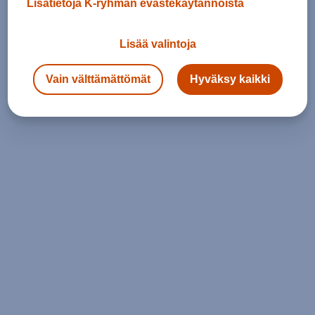
Lisätietoja K-ryhmän evästekäytännöistä
Lisää valintoja
Vain välttämättömät
Hyväksy kaikki