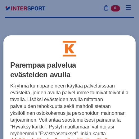
0
tuotetta osto
Parempaa palvelua
evästeiden avulla
K-ryhmä kumppaneineen käyttää palveluissaan
evästeitä, joiden avulla palvelumme toimivat toivotulla
tavalla. Lisäksi evästeiden avulla mitataan
palveluiden tehokkuutta sekä mahdollistetaan
yksilöllinen ostokokemus ja personoidun mainonnan
tarjoaminen. Voit antaa suostumuksesi painamalla
”Hyväksy kaikki”. Pystyt muuttamaan valintojasi
myöhemmin ”Evästeasetukset”-linkin kautta.