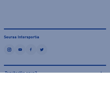
Seuraa Intersportia
instagram
youtube
facebook
twitter
Tarvitsetko apua?
Tietoa Intersportista
© Intersport Finland 2026