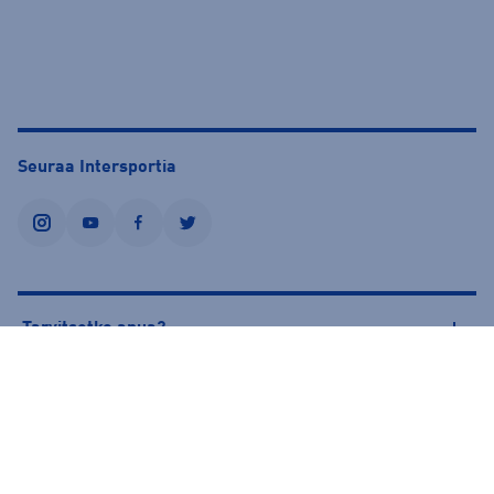
Seuraa Intersportia
instagram
youtube
facebook
twitter
Tarvitsetko apua?
Tietoa Intersportista
© Intersport Finland 2026