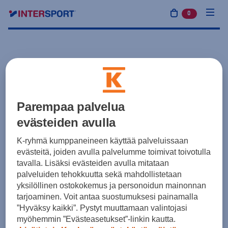
0
tuotetta osto
Parempaa palvelua
evästeiden avulla
K-ryhmä kumppaneineen käyttää palveluissaan
evästeitä, joiden avulla palvelumme toimivat toivotulla
tavalla. Lisäksi evästeiden avulla mitataan
palveluiden tehokkuutta sekä mahdollistetaan
yksilöllinen ostokokemus ja personoidun mainonnan
tarjoaminen. Voit antaa suostumuksesi painamalla
”Hyväksy kaikki”. Pystyt muuttamaan valintojasi
myöhemmin ”Evästeasetukset”-linkin kautta.