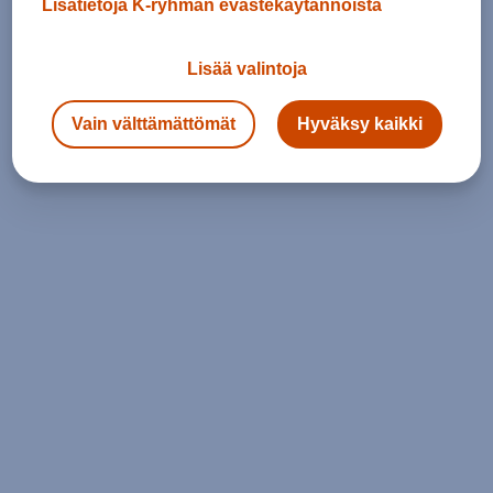
Lisätietoja K-ryhmän evästekäytännöistä
Lisää valintoja
Vain välttämättömät
Hyväksy kaikki