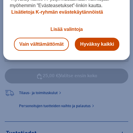
Koot
myöhemmin ”Evästeasetukset”-linkin kautta.
Lisätietoja K-ryhmän evästekäytännöistä
Lisää valintoja
Pakolliset painatukset
Iso numero selkään
Vain välttämättömät
Hyväksy kaikki
25,00 €
Valitse ensin koko
Tilaus- ja toimituskulut
Personoitujen tuotteiden vaihto ja palautus