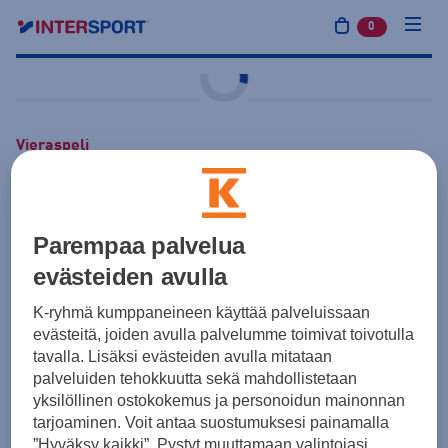
0
tuotetta osto
Vieraspeli
adidas
Entrada26 Jersey M
25,00 €
Pinkki
Parempaa palvelua
Hinta sisältää painatukset:
evästeiden avulla
Iso numero selkään
6,00 €
ARVO
K-ryhmä kumppaneineen käyttää palveluissaan
RIPS/HYPS YJ LOGO
3,50 €
ARVO
evästeitä, joiden avulla palvelumme toimivat toivotulla
tavalla. Lisäksi evästeiden avulla mitataan
Tuotteen hinta ennen painatuksia 15,50 €
palveluiden tehokkuutta sekä mahdollistetaan
yksilöllinen ostokokemus ja personoidun mainonnan
Yksilötilaus
Joukkuetilaus
tarjoaminen. Voit antaa suostumuksesi painamalla
”Hyväksy kaikki”. Pystyt muuttamaan valintojasi