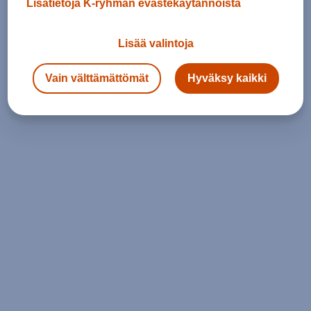
Lisätietoja K-ryhmän evästekäytännöistä
Lisää valintoja
Vain välttämättömät
Hyväksy kaikki