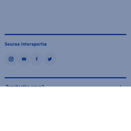
Seuraa Intersportia
instagram
youtube
facebook
twitter
Tarvitsetko apua?
Tietoa Intersportista
© Intersport Finland 2026