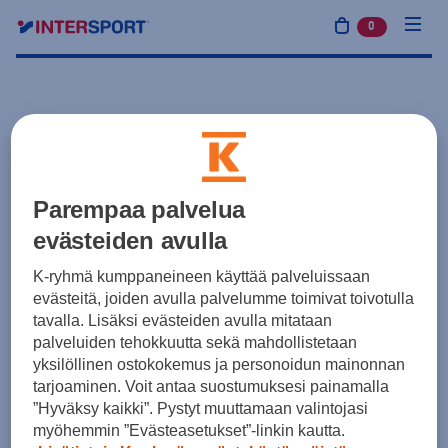
0
tuotetta osto
Parempaa palvelua
evästeiden avulla
K-ryhmä kumppaneineen käyttää palveluissaan
evästeitä, joiden avulla palvelumme toimivat toivotulla
tavalla. Lisäksi evästeiden avulla mitataan
palveluiden tehokkuutta sekä mahdollistetaan
yksilöllinen ostokokemus ja personoidun mainonnan
tarjoaminen. Voit antaa suostumuksesi painamalla
”Hyväksy kaikki”. Pystyt muuttamaan valintojasi
myöhemmin ”Evästeasetukset”-linkin kautta.