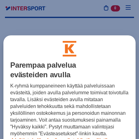
0
tuotetta osto
Parempaa palvelua
evästeiden avulla
K-ryhmä kumppaneineen käyttää palveluissaan
evästeitä, joiden avulla palvelumme toimivat toivotulla
tavalla. Lisäksi evästeiden avulla mitataan
palveluiden tehokkuutta sekä mahdollistetaan
yksilöllinen ostokokemus ja personoidun mainonnan
tarjoaminen. Voit antaa suostumuksesi painamalla
”Hyväksy kaikki”. Pystyt muuttamaan valintojasi
myöhemmin ”Evästeasetukset”-linkin kautta.