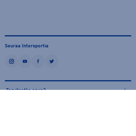
Seuraa Intersportia
instagram
youtube
facebook
twitter
Tarvitsetko apua?
Tietoa Intersportista
© Intersport Finland 2026