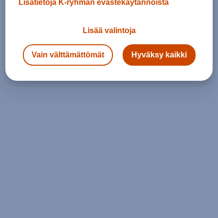
Lisätietoja K-ryhmän evästekäytännöistä
Lisää valintoja
Vain välttämättömät
Hyväksy kaikki