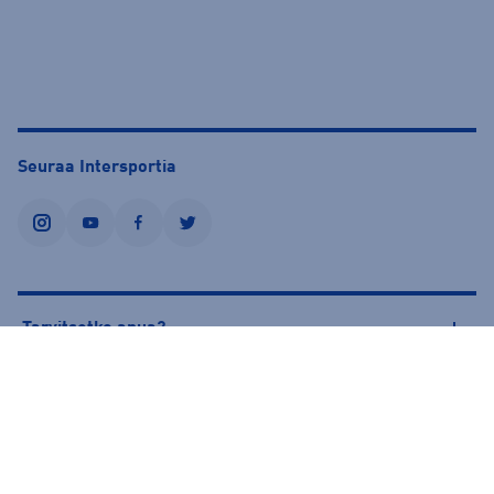
Seuraa Intersportia
instagram
youtube
facebook
twitter
Tarvitsetko apua?
Tietoa Intersportista
© Intersport Finland 2026