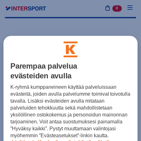
0
tuotetta osto
Parempaa palvelua
evästeiden avulla
K-ryhmä kumppaneineen käyttää palveluissaan
evästeitä, joiden avulla palvelumme toimivat toivotulla
tavalla. Lisäksi evästeiden avulla mitataan
palveluiden tehokkuutta sekä mahdollistetaan
yksilöllinen ostokokemus ja personoidun mainonnan
tarjoaminen. Voit antaa suostumuksesi painamalla
”Hyväksy kaikki”. Pystyt muuttamaan valintojasi
myöhemmin ”Evästeasetukset”-linkin kautta.