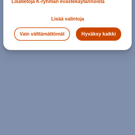
Lisätietoja K-ryhmän evästekäytännöistä
Lisää valintoja
Vain välttämättömät
Hyväksy kaikki