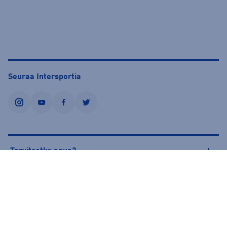
Seuraa Intersportia
instagram
youtube
facebook
twitter
Tarvitsetko apua?
Tietoa Intersportista
© Intersport Finland 2026