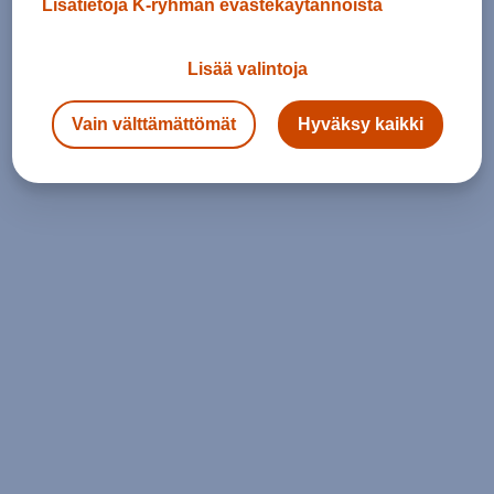
Lisätietoja K-ryhmän evästekäytännöistä
Lisää valintoja
Vain välttämättömät
Hyväksy kaikki