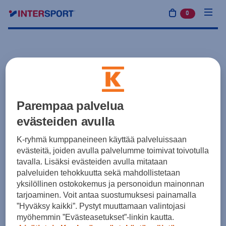
0
tuotetta osto
Parempaa palvelua
evästeiden avulla
K-ryhmä kumppaneineen käyttää palveluissaan
evästeitä, joiden avulla palvelumme toimivat toivotulla
tavalla. Lisäksi evästeiden avulla mitataan
palveluiden tehokkuutta sekä mahdollistetaan
yksilöllinen ostokokemus ja personoidun mainonnan
tarjoaminen. Voit antaa suostumuksesi painamalla
”Hyväksy kaikki”. Pystyt muuttamaan valintojasi
myöhemmin ”Evästeasetukset”-linkin kautta.