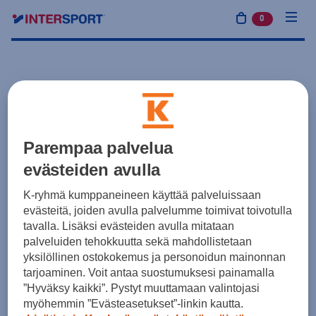
0
tuotetta osto
Parempaa palvelua
evästeiden avulla
K-ryhmä kumppaneineen käyttää palveluissaan
evästeitä, joiden avulla palvelumme toimivat toivotulla
tavalla. Lisäksi evästeiden avulla mitataan
palveluiden tehokkuutta sekä mahdollistetaan
yksilöllinen ostokokemus ja personoidun mainonnan
tarjoaminen. Voit antaa suostumuksesi painamalla
”Hyväksy kaikki”. Pystyt muuttamaan valintojasi
myöhemmin ”Evästeasetukset”-linkin kautta.