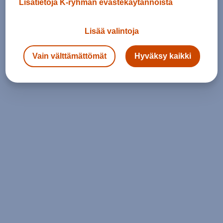
Lisätietoja K-ryhmän evästekäytännöistä
Lisää valintoja
Vain välttämättömät
Hyväksy kaikki