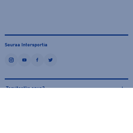
Seuraa Intersportia
instagram
youtube
facebook
twitter
Tarvitsetko apua?
Tietoa Intersportista
© Intersport Finland 2026