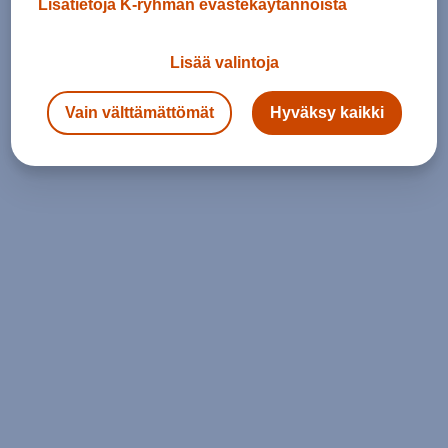
Lisätietoja K-ryhmän evästekäytännöistä
Lisää valintoja
Vain välttämättömät
Hyväksy kaikki