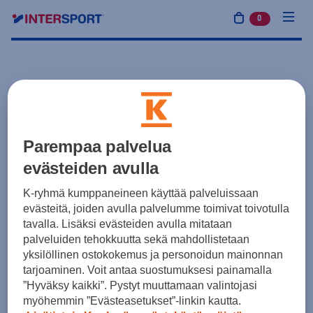
0
tuotetta osto
Parempaa palvelua
evästeiden avulla
K-ryhmä kumppaneineen käyttää palveluissaan
evästeitä, joiden avulla palvelumme toimivat toivotulla
tavalla. Lisäksi evästeiden avulla mitataan
palveluiden tehokkuutta sekä mahdollistetaan
yksilöllinen ostokokemus ja personoidun mainonnan
tarjoaminen. Voit antaa suostumuksesi painamalla
”Hyväksy kaikki”. Pystyt muuttamaan valintojasi
myöhemmin ”Evästeasetukset”-linkin kautta.