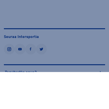
Seuraa Intersportia
instagram
youtube
facebook
twitter
Tarvitsetko apua?
Tietoa Intersportista
© Intersport Finland 2026