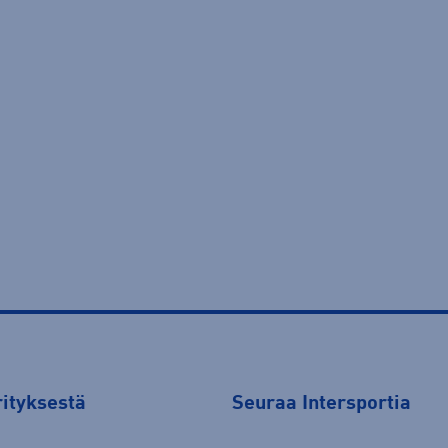
rityksestä
Seuraa Intersportia