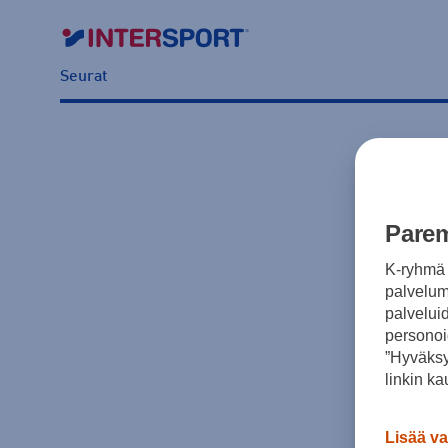
Seurat
Parem
K-ryhmä 
palvelumm
palvelui
personoi
”Hyväksy
linkin ka
Lisää va