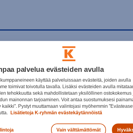
paa palvelua evästeiden avulla
kumppaneineen käyttää palveluissaan evästeitä, joiden avulla
e toimivat toivotulla tavalla. Lisäksi evästeiden avulla mitataa
den tehokkuutta sekä mahdollistetaan yksilöllinen ostokokemus 
dun mainonnan tarjoaminen. Voit antaa suostumuksesi painama
 kaikki”. Pystyt muuttamaan valintojasi myöhemmin ”Evästeaset
utta.
Lisätietoja K-ryhmän evästekäytännöistä
lintoja
Vain välttämättömät
Hyväks