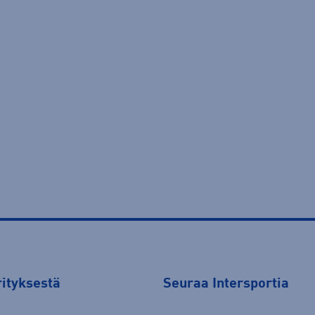
rityksestä
Seuraa Intersportia