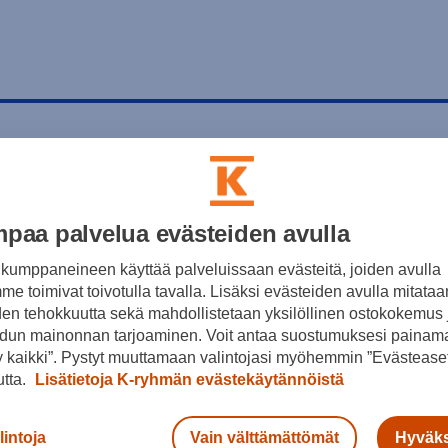
paa palvelua evästeiden avulla
kumppaneineen käyttää palveluissaan evästeitä, joiden avulla
e toimivat toivotulla tavalla. Lisäksi evästeiden avulla mitataa
den tehokkuutta sekä mahdollistetaan yksilöllinen ostokokemus 
dun mainonnan tarjoaminen. Voit antaa suostumuksesi painama
 kaikki”. Pystyt muuttamaan valintojasi myöhemmin ”Evästeaset
utta.
Lisätietoja K-ryhmän evästekäytännöistä
lintoja
Vain välttämättömät
Hyväks