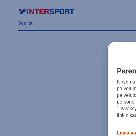
Seurat
Parem
K-ryhmä 
palvelumm
palvelui
personoi
”Hyväksy
linkin ka
Lisää va