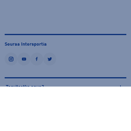
Seuraa Intersportia
instagram
youtube
facebook
twitter
Tarvitsetko apua?
Tietoa Intersportista
© Intersport Finland 2026