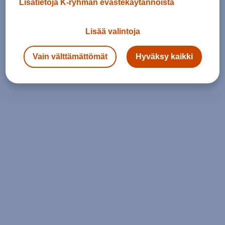
Lisätietoja K-ryhmän evästekäytännöistä
Lisää valintoja
Vain välttämättömät
Hyväksy kaikki