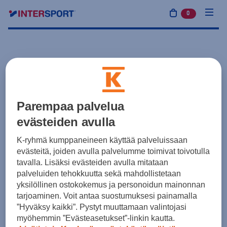
0
tuotetta osto
Parempaa palvelua
evästeiden avulla
K-ryhmä kumppaneineen käyttää palveluissaan
evästeitä, joiden avulla palvelumme toimivat toivotulla
tavalla. Lisäksi evästeiden avulla mitataan
palveluiden tehokkuutta sekä mahdollistetaan
yksilöllinen ostokokemus ja personoidun mainonnan
tarjoaminen. Voit antaa suostumuksesi painamalla
”Hyväksy kaikki”. Pystyt muuttamaan valintojasi
myöhemmin ”Evästeasetukset”-linkin kautta.