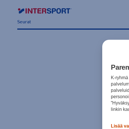
Seurat
Parem
K-ryhmä 
palvelumm
palvelui
personoi
”Hyväksy
linkin ka
Lisää va