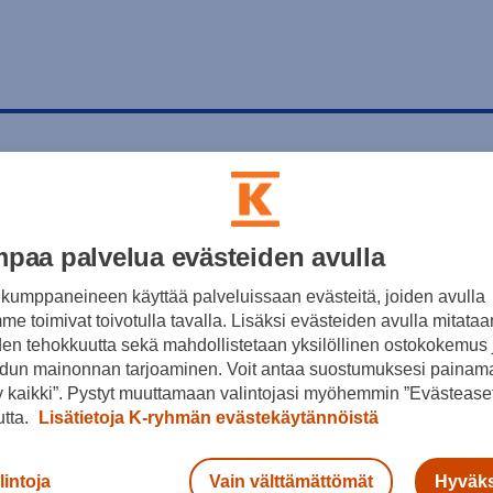
paa palvelua evästeiden avulla
kumppaneineen käyttää palveluissaan evästeitä, joiden avulla
e toimivat toivotulla tavalla. Lisäksi evästeiden avulla mitataa
den tehokkuutta sekä mahdollistetaan yksilöllinen ostokokemus 
dun mainonnan tarjoaminen. Voit antaa suostumuksesi painama
 kaikki”. Pystyt muuttamaan valintojasi myöhemmin ”Evästeaset
utta.
Lisätietoja K-ryhmän evästekäytännöistä
lintoja
Vain välttämättömät
Hyväks