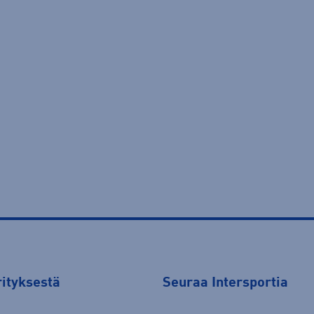
rityksestä
Seuraa Intersportia