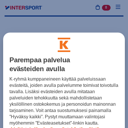
0
tuotetta osto
Parempaa palvelua
evästeiden avulla
K-ryhmä kumppaneineen käyttää palveluissaan
evästeitä, joiden avulla palvelumme toimivat toivotulla
tavalla. Lisäksi evästeiden avulla mitataan
palveluiden tehokkuutta sekä mahdollistetaan
yksilöllinen ostokokemus ja personoidun mainonnan
tarjoaminen. Voit antaa suostumuksesi painamalla
”Hyväksy kaikki”. Pystyt muuttamaan valintojasi
myöhemmin ”Evästeasetukset”-linkin kautta.