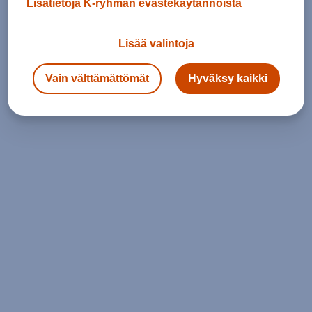
Lisätietoja K-ryhmän evästekäytännöistä
Lisää valintoja
Vain välttämättömät
Hyväksy kaikki