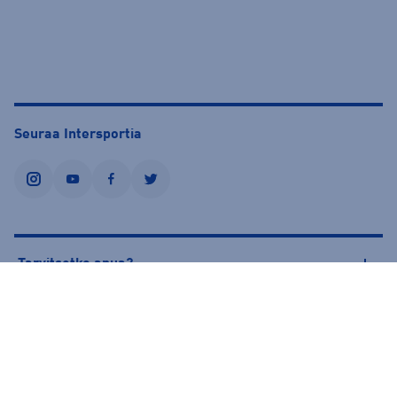
Seuraa Intersportia
instagram
youtube
facebook
twitter
Tarvitsetko apua?
Tietoa Intersportista
© Intersport Finland 2026