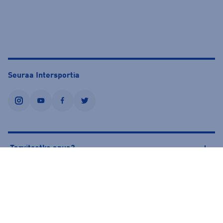
Seuraa Intersportia
instagram
youtube
facebook
twitter
Tarvitsetko apua?
Tietoa Intersportista
© Intersport Finland 2026