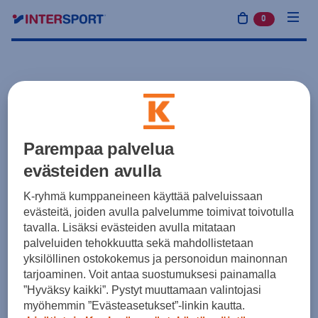
0
tuotetta osto
Parempaa palvelua
evästeiden avulla
K-ryhmä kumppaneineen käyttää palveluissaan
evästeitä, joiden avulla palvelumme toimivat toivotulla
tavalla. Lisäksi evästeiden avulla mitataan
palveluiden tehokkuutta sekä mahdollistetaan
yksilöllinen ostokokemus ja personoidun mainonnan
tarjoaminen. Voit antaa suostumuksesi painamalla
”Hyväksy kaikki”. Pystyt muuttamaan valintojasi
myöhemmin ”Evästeasetukset”-linkin kautta.