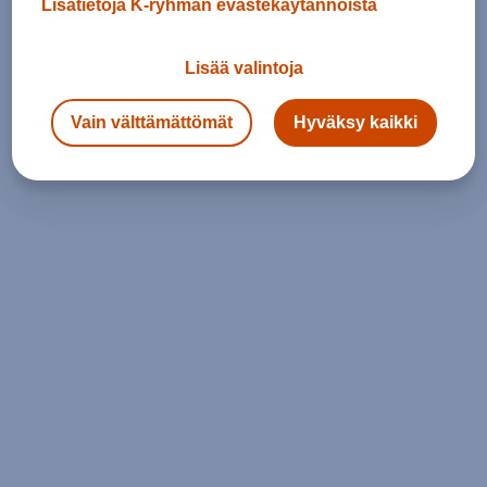
Lisätietoja K-ryhmän evästekäytännöistä
Lisää valintoja
Vain välttämättömät
Hyväksy kaikki