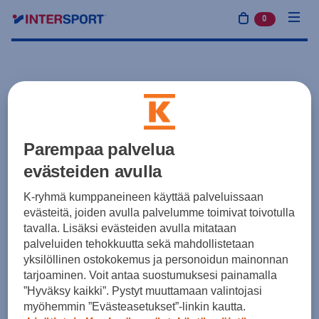
0
tuotetta osto
Parempaa palvelua
evästeiden avulla
K-ryhmä kumppaneineen käyttää palveluissaan
evästeitä, joiden avulla palvelumme toimivat toivotulla
tavalla. Lisäksi evästeiden avulla mitataan
palveluiden tehokkuutta sekä mahdollistetaan
yksilöllinen ostokokemus ja personoidun mainonnan
tarjoaminen. Voit antaa suostumuksesi painamalla
”Hyväksy kaikki”. Pystyt muuttamaan valintojasi
myöhemmin ”Evästeasetukset”-linkin kautta.