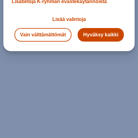
Lisätietoja K-ryhmän evästekäytännöistä
Lisää valintoja
Vain välttämättömät
Hyväksy kaikki