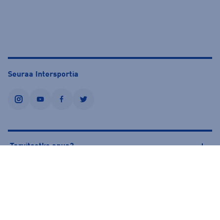
Seuraa Intersportia
instagram
youtube
facebook
twitter
Tarvitsetko apua?
Tietoa Intersportista
© Intersport Finland 2026