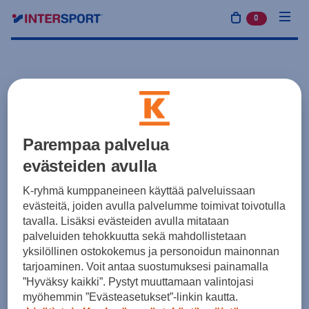
0
tuotetta osto
Parempaa palvelua
evästeiden avulla
K-ryhmä kumppaneineen käyttää palveluissaan
evästeitä, joiden avulla palvelumme toimivat toivotulla
tavalla. Lisäksi evästeiden avulla mitataan
palveluiden tehokkuutta sekä mahdollistetaan
yksilöllinen ostokokemus ja personoidun mainonnan
tarjoaminen. Voit antaa suostumuksesi painamalla
”Hyväksy kaikki”. Pystyt muuttamaan valintojasi
myöhemmin ”Evästeasetukset”-linkin kautta.