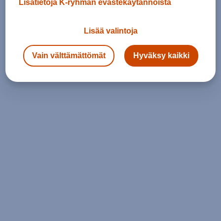
Lisätietoja K-ryhmän evästekäytännöistä
Lisää valintoja
Vain välttämättömät
Hyväksy kaikki