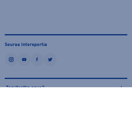
Seuraa Intersportia
instagram
youtube
facebook
twitter
Tarvitsetko apua?
Tietoa Intersportista
© Intersport Finland 2026