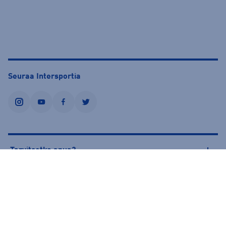
Seuraa Intersportia
instagram
youtube
facebook
twitter
Tarvitsetko apua?
Tietoa Intersportista
© Intersport Finland 2026