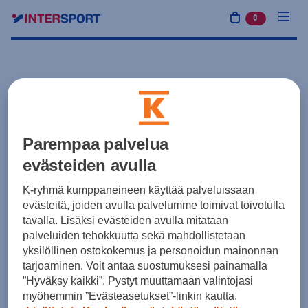
0
tuotetta osto
Parempaa palvelua
evästeiden avulla
K-ryhmä kumppaneineen käyttää palveluissaan
evästeitä, joiden avulla palvelumme toimivat toivotulla
tavalla. Lisäksi evästeiden avulla mitataan
palveluiden tehokkuutta sekä mahdollistetaan
yksilöllinen ostokokemus ja personoidun mainonnan
tarjoaminen. Voit antaa suostumuksesi painamalla
”Hyväksy kaikki”. Pystyt muuttamaan valintojasi
myöhemmin ”Evästeasetukset”-linkin kautta.