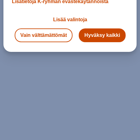
Lisätietoja K-ryhmän evästekäytännöistä
Lisää valintoja
Vain välttämättömät
Hyväksy kaikki