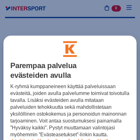
0
tuotetta osto
Parempaa palvelua
evästeiden avulla
K-ryhmä kumppaneineen käyttää palveluissaan
evästeitä, joiden avulla palvelumme toimivat toivotulla
tavalla. Lisäksi evästeiden avulla mitataan
palveluiden tehokkuutta sekä mahdollistetaan
yksilöllinen ostokokemus ja personoidun mainonnan
tarjoaminen. Voit antaa suostumuksesi painamalla
”Hyväksy kaikki”. Pystyt muuttamaan valintojasi
myöhemmin ”Evästeasetukset”-linkin kautta.