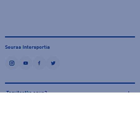
Seuraa Intersportia
instagram
youtube
facebook
twitter
Tarvitsetko apua?
Tietoa Intersportista
© Intersport Finland 2026