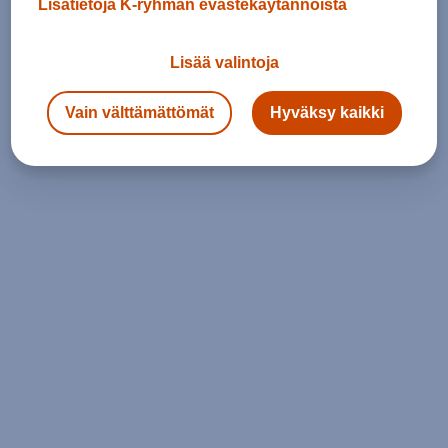
Lisätietoja K-ryhmän evästekäytännöistä
Lisää valintoja
Vain välttämättömät
Hyväksy kaikki