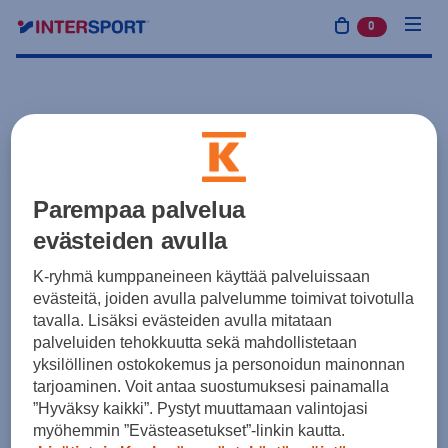
0
tuotetta osto
Parempaa palvelua
evästeiden avulla
K-ryhmä kumppaneineen käyttää palveluissaan
evästeitä, joiden avulla palvelumme toimivat toivotulla
tavalla. Lisäksi evästeiden avulla mitataan
palveluiden tehokkuutta sekä mahdollistetaan
yksilöllinen ostokokemus ja personoidun mainonnan
tarjoaminen. Voit antaa suostumuksesi painamalla
”Hyväksy kaikki”. Pystyt muuttamaan valintojasi
myöhemmin ”Evästeasetukset”-linkin kautta.