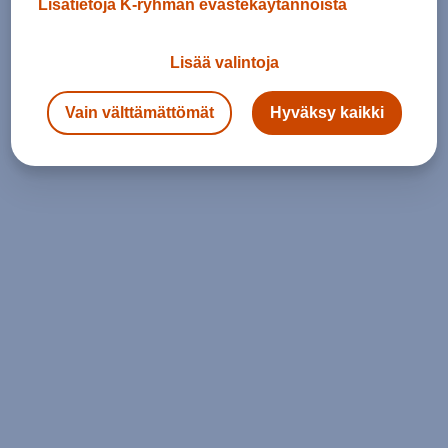
Lisätietoja K-ryhmän evästekäytännöistä
Lisää valintoja
Vain välttämättömät
Hyväksy kaikki