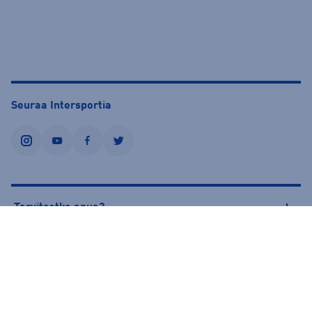
Seuraa Intersportia
instagram
youtube
facebook
twitter
Tarvitsetko apua?
Tietoa Intersportista
© Intersport Finland 2026