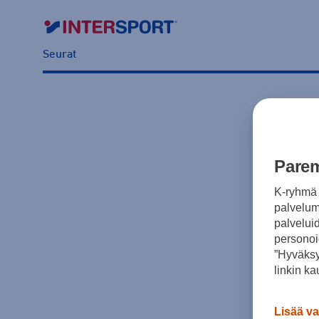
Seurat
Parem
K-ryhmä 
palvelumm
palvelui
personoi
”Hyväksy
linkin ka
Lisää va