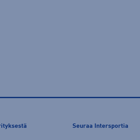
rityksestä
Seuraa Intersportia