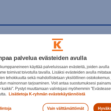
paa palvelua evästeiden avulla
kumppaneineen käyttää palveluissaan evästeitä, joiden avulla
e toimivat toivotulla tavalla. Lisäksi evästeiden avulla mitataa
den tehokkuutta sekä mahdollistetaan yksilöllinen ostokokemus 
dun mainonnan tarjoaminen. Voit antaa suostumuksesi painama
 kaikki”. Pystyt muuttamaan valintojasi myöhemmin ”Evästeaset
utta.
Lisätietoja K-ryhmän evästekäytännöistä
lintoja
Vain välttämättömät
Hyväks