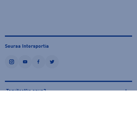
Seuraa Intersportia
instagram
youtube
facebook
twitter
Tarvitsetko apua?
Tietoa Intersportista
© Intersport Finland 2026