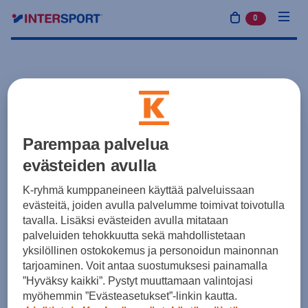
0
tuotetta osto
Parempaa palvelua
evästeiden avulla
K-ryhmä kumppaneineen käyttää palveluissaan
evästeitä, joiden avulla palvelumme toimivat toivotulla
tavalla. Lisäksi evästeiden avulla mitataan
palveluiden tehokkuutta sekä mahdollistetaan
yksilöllinen ostokokemus ja personoidun mainonnan
tarjoaminen. Voit antaa suostumuksesi painamalla
”Hyväksy kaikki”. Pystyt muuttamaan valintojasi
myöhemmin ”Evästeasetukset”-linkin kautta.