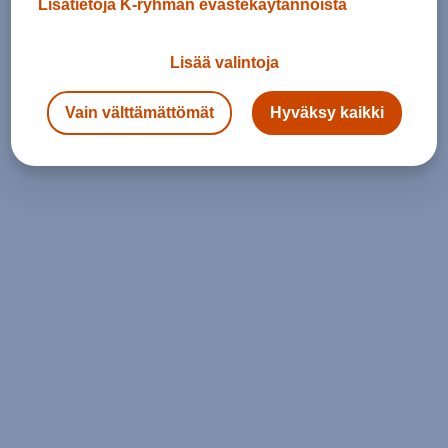
Lisätietoja K-ryhmän evästekäytännöistä
Lisää valintoja
Vain välttämättömät
Hyväksy kaikki