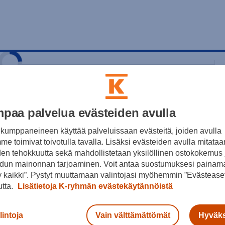
a
T
paa palvelua evästeiden avulla
44
kumppaneineen käyttää palveluissaan evästeitä, joiden avulla
Hin
 mitoituksella
e toimivat toivotulla tavalla. Lisäksi evästeiden avulla mitataa
Nu
den tehokkuutta sekä mahdollistetaan yksilöllinen ostokokemus 
dun mainonnan tarjoaminen. Voit antaa suostumuksesi painama
 kaikki”. Pystyt muuttamaan valintojasi myöhemmin ”Evästeaset
utta.
Lisätietoja K-ryhmän evästekäytännöistä
lintoja
Vain välttämättömät
Hyväks