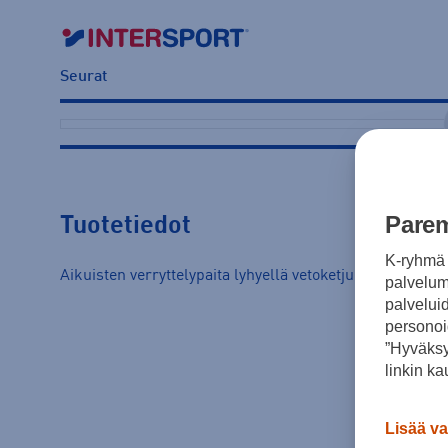
Seurat
Parem
Tuotetiedot
K-ryhmä 
Aikuisten verryttelypaita lyhyellä vetoketjulla ja naisten
palvelumm
palvelui
personoi
”Hyväksy
linkin ka
Lisää va