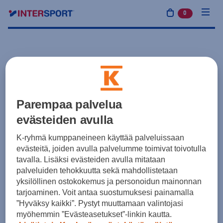
0
tuotetta osto
Parempaa palvelua
evästeiden avulla
K-ryhmä kumppaneineen käyttää palveluissaan
evästeitä, joiden avulla palvelumme toimivat toivotulla
tavalla. Lisäksi evästeiden avulla mitataan
palveluiden tehokkuutta sekä mahdollistetaan
yksilöllinen ostokokemus ja personoidun mainonnan
tarjoaminen. Voit antaa suostumuksesi painamalla
”Hyväksy kaikki”. Pystyt muuttamaan valintojasi
myöhemmin ”Evästeasetukset”-linkin kautta.