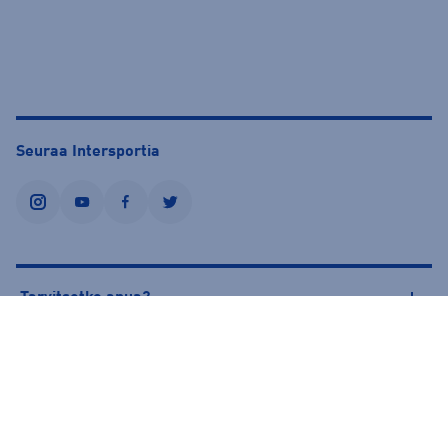
Seuraa Intersportia
instagram
youtube
facebook
twitter
Tarvitsetko apua?
Tietoa Intersportista
© Intersport Finland 2026