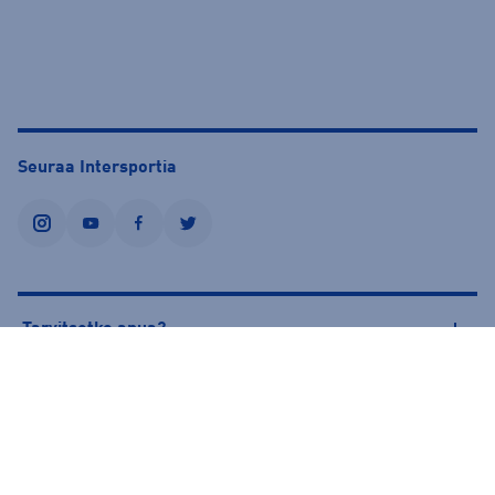
Seuraa Intersportia
instagram
youtube
facebook
twitter
Tarvitsetko apua?
Tietoa Intersportista
© Intersport Finland 2026