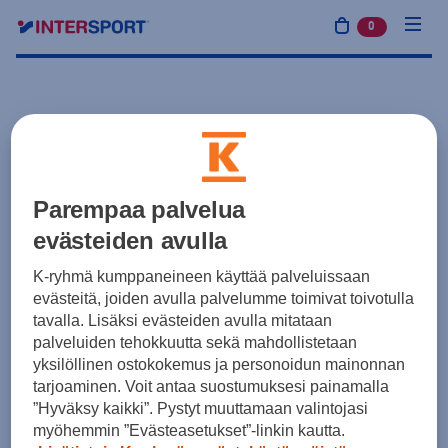
0
tuotetta osto
Parempaa palvelua
evästeiden avulla
K-ryhmä kumppaneineen käyttää palveluissaan
evästeitä, joiden avulla palvelumme toimivat toivotulla
tavalla. Lisäksi evästeiden avulla mitataan
palveluiden tehokkuutta sekä mahdollistetaan
yksilöllinen ostokokemus ja personoidun mainonnan
tarjoaminen. Voit antaa suostumuksesi painamalla
”Hyväksy kaikki”. Pystyt muuttamaan valintojasi
myöhemmin ”Evästeasetukset”-linkin kautta.