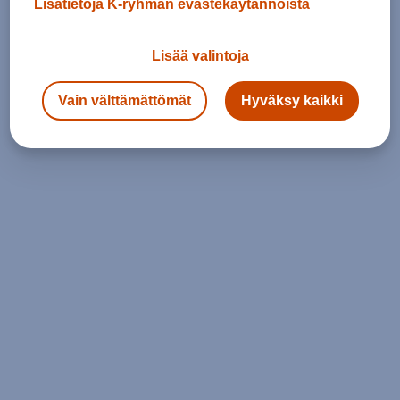
Lisätietoja K-ryhmän evästekäytännöistä
Lisää valintoja
Vain välttämättömät
Hyväksy kaikki