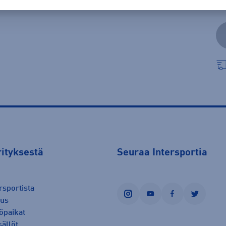
rityksestä
Seuraa Intersportia
rsportista
instagram
youtube
facebook
twitter
uus
öpaikat
sällöt