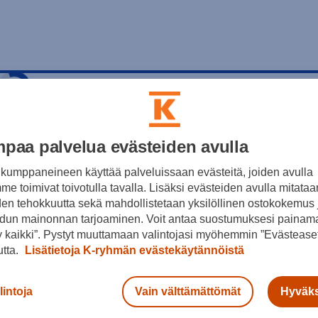
Ha
I
kaikki kuvat (+1)
paa palvelua evästeiden avulla
N
kumppaneineen käyttää palveluissaan evästeitä, joiden avulla
e toimivat toivotulla tavalla. Lisäksi evästeiden avulla mitataa
den tehokkuutta sekä mahdollistetaan yksilöllinen ostokokemus 
16
dun mainonnan tarjoaminen. Voit antaa suostumuksesi painama
 kaikki”. Pystyt muuttamaan valintojasi myöhemmin ”Evästeaset
utta.
Lisätietoja K-ryhmän evästekäytännöistä
Ko
llinen.
lintoja
Vain välttämättömät
Hyväks