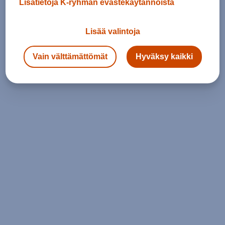
Lisätietoja K-ryhmän evästekäytännöistä
Lisää valintoja
Vain välttämättömät
Hyväksy kaikki