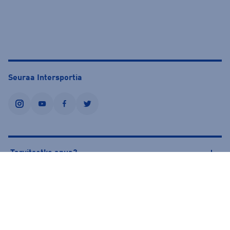
Seuraa Intersportia
instagram
youtube
facebook
twitter
Tarvitsetko apua?
Tietoa Intersportista
© Intersport Finland 2026