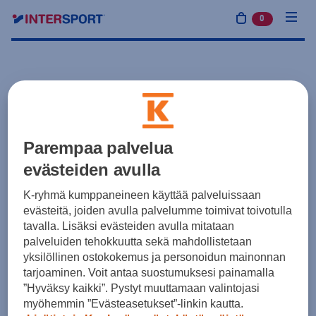
0
tuotetta osto
Parempaa palvelua
evästeiden avulla
K-ryhmä kumppaneineen käyttää palveluissaan
evästeitä, joiden avulla palvelumme toimivat toivotulla
tavalla. Lisäksi evästeiden avulla mitataan
palveluiden tehokkuutta sekä mahdollistetaan
yksilöllinen ostokokemus ja personoidun mainonnan
tarjoaminen. Voit antaa suostumuksesi painamalla
”Hyväksy kaikki”. Pystyt muuttamaan valintojasi
myöhemmin ”Evästeasetukset”-linkin kautta.