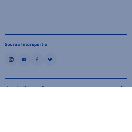
Seuraa Intersportia
instagram
youtube
facebook
twitter
Tarvitsetko apua?
Tietoa Intersportista
© Intersport Finland 2026