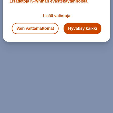
Lisätietoja K-ryhmän evästekäytännöistä
Lisää valintoja
Vain välttämättömät
Hyväksy kaikki