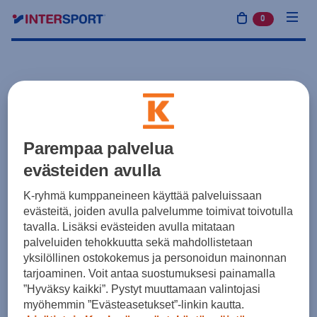
0
tuotetta osto
Parempaa palvelua
evästeiden avulla
K-ryhmä kumppaneineen käyttää palveluissaan
evästeitä, joiden avulla palvelumme toimivat toivotulla
tavalla. Lisäksi evästeiden avulla mitataan
palveluiden tehokkuutta sekä mahdollistetaan
yksilöllinen ostokokemus ja personoidun mainonnan
tarjoaminen. Voit antaa suostumuksesi painamalla
”Hyväksy kaikki”. Pystyt muuttamaan valintojasi
myöhemmin ”Evästeasetukset”-linkin kautta.