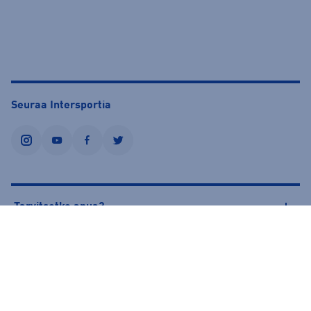
Seuraa Intersportia
instagram
youtube
facebook
twitter
Tarvitsetko apua?
Tietoa Intersportista
© Intersport Finland 2026