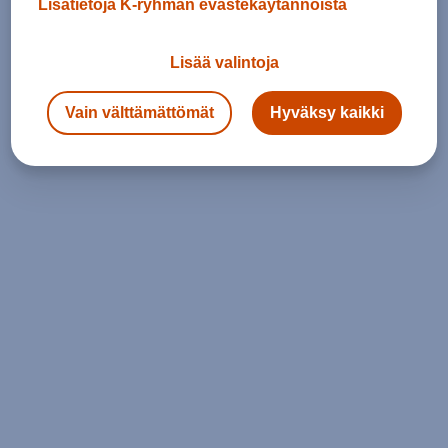
Lisätietoja K-ryhmän evästekäytännöistä
Lisää valintoja
Vain välttämättömät
Hyväksy kaikki