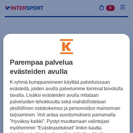
0
tuotetta osto
Parempaa palvelua
evästeiden avulla
K-ryhmä kumppaneineen käyttää palveluissaan
evästeitä, joiden avulla palvelumme toimivat toivotulla
tavalla. Lisäksi evästeiden avulla mitataan
palveluiden tehokkuutta sekä mahdollistetaan
yksilöllinen ostokokemus ja personoidun mainonnan
tarjoaminen. Voit antaa suostumuksesi painamalla
”Hyväksy kaikki”. Pystyt muuttamaan valintojasi
myöhemmin ”Evästeasetukset”-linkin kautta.