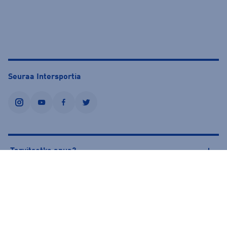
Seuraa Intersportia
instagram
youtube
facebook
twitter
Tarvitsetko apua?
Tietoa Intersportista
© Intersport Finland 2026