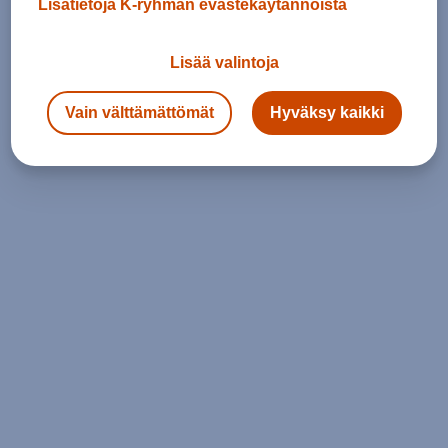
Lisätietoja K-ryhmän evästekäytännöistä
Lisää valintoja
Vain välttämättömät
Hyväksy kaikki