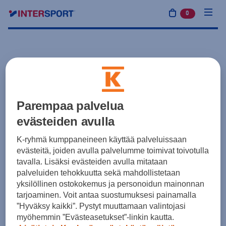
0
tuotetta osto
Parempaa palvelua
evästeiden avulla
K-ryhmä kumppaneineen käyttää palveluissaan
evästeitä, joiden avulla palvelumme toimivat toivotulla
tavalla. Lisäksi evästeiden avulla mitataan
palveluiden tehokkuutta sekä mahdollistetaan
yksilöllinen ostokokemus ja personoidun mainonnan
tarjoaminen. Voit antaa suostumuksesi painamalla
”Hyväksy kaikki”. Pystyt muuttamaan valintojasi
myöhemmin ”Evästeasetukset”-linkin kautta.